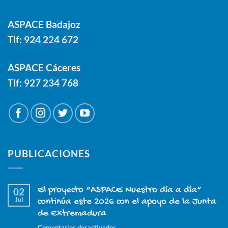
ASPACE Badajoz
Tlf:
924 224 672
ASPACE Cáceres
Tlf:
927 234 768
PUBLICACIONES
El proyecto “ASPACE Nuestro día a día”
02
Jul
continúa este 2026 con el apoyo de la Junta
de Extremadura
en
Comentarios desactivados