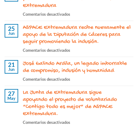
Nuestro
Extremadura
día
en
Comentarios desactivados
a
“Contigo
día”
ASPACE Extremadura recibe nuevamente el
todo
25
continúa
Jun
es
apoyo de la Diputación de Cáceres para
este
mejor”
seguir promoviendo la inclusión.
2026
continúa
con
en
Comentarios desactivados
fortaleciendo
el
ASPACE
el
apoyo
José Galindo Ardila, un legado imborrable
Extremadura
21
voluntariado
de
Jun
recibe
de compromiso, inclusión y humanidad
en
la
nuevamente
ASPACE
en
Comentarios desactivados
Junta
el
Extremadura
José
de
apoyo
La Junta de Extremadura sigue
Galindo
27
Extremadura
de
May
Ardila,
apoyando el proyecto de voluntariado
la
un
“Contigo todo es mejor” de ASPACE
Diputación
legado
Extremadura.
de
imborrable
Cáceres
en
Comentarios desactivados
de
para
La
compromiso,
seguir
Junta
inclusión