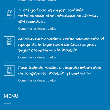
El
“Contigo todo es mejor” continúa
proyecto
29
Jun
“ASPACE
fortaleciendo el voluntariado en ASPACE
Nuestro
Extremadura
día
en
Comentarios desactivados
a
“Contigo
día”
ASPACE Extremadura recibe nuevamente el
todo
25
continúa
Jun
es
apoyo de la Diputación de Cáceres para
este
mejor”
seguir promoviendo la inclusión.
2026
continúa
con
en
Comentarios desactivados
fortaleciendo
el
ASPACE
el
apoyo
José Galindo Ardila, un legado imborrable
Extremadura
21
voluntariado
de
Jun
recibe
de compromiso, inclusión y humanidad
en
la
nuevamente
ASPACE
en
Comentarios desactivados
Junta
el
Extremadura
José
de
apoyo
Galindo
Extremadura
de
MENU
Ardila,
la
un
Diputación
legado
de