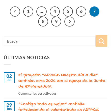
1
…
4
5
6
7
8
9
ÚLTIMAS NOTICIAS
El proyecto “ASPACE Nuestro día a día”
02
Jul
continúa este 2026 con el apoyo de la Junta
de Extremadura
en
Comentarios desactivados
El
“Contigo todo es mejor” continúa
proyecto
29
Jun
“ASPACE
fortaleciendo el voluntariado en ASPACE