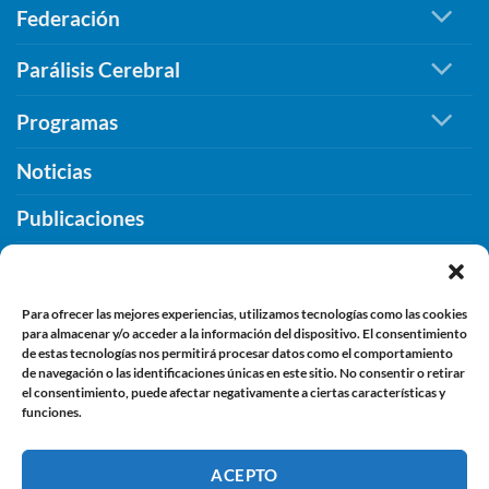
imborrable
Federación
Cáceres
de
para
compromiso,
seguir
Parálisis Cerebral
inclusión
promoviendo
y
la
Programas
humanidad
inclusión.
Noticias
Publicaciones
¿Qué PUEDES HACER TU?
Contacto
Para ofrecer las mejores experiencias, utilizamos tecnologías como las cookies
para almacenar y/o acceder a la información del dispositivo. El consentimiento
de estas tecnologías nos permitirá procesar datos como el comportamiento
de navegación o las identificaciones únicas en este sitio. No consentir o retirar
INFORMACIÓN
el consentimiento, puede afectar negativamente a ciertas características y
funciones.
Aviso Legal
ACEPTO