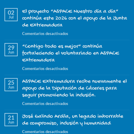
El proyecto “ASPACE Nuestro día a día”
02
Jul
continúa este 2026 con el apoyo de la Junta
de Extremadura
en
Comentarios desactivados
El
“Contigo todo es mejor” continúa
proyecto
29
Jun
“ASPACE
fortaleciendo el voluntariado en ASPACE
Nuestro
Extremadura
día
en
Comentarios desactivados
a
“Contigo
día”
ASPACE Extremadura recibe nuevamente el
todo
25
continúa
Jun
es
apoyo de la Diputación de Cáceres para
este
mejor”
seguir promoviendo la inclusión.
2026
continúa
con
en
Comentarios desactivados
fortaleciendo
el
ASPACE
el
apoyo
José Galindo Ardila, un legado imborrable
Extremadura
21
voluntariado
de
Jun
recibe
de compromiso, inclusión y humanidad
en
la
nuevamente
ASPACE
en
Comentarios desactivados
Junta