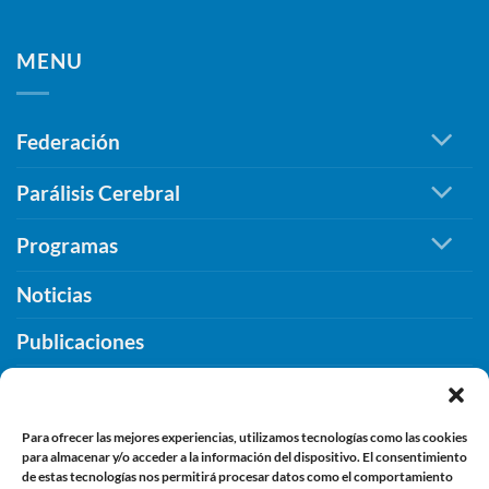
el
Extremadura
José
de
apoyo
Galindo
Extremadura
de
MENU
Ardila,
la
un
Diputación
legado
de
imborrable
Federación
Cáceres
de
para
compromiso,
seguir
Parálisis Cerebral
inclusión
promoviendo
y
la
Programas
humanidad
inclusión.
Noticias
Publicaciones
¿Qué PUEDES HACER TU?
Contacto
Para ofrecer las mejores experiencias, utilizamos tecnologías como las cookies
para almacenar y/o acceder a la información del dispositivo. El consentimiento
de estas tecnologías nos permitirá procesar datos como el comportamiento