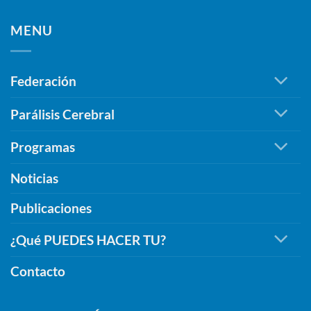
de
apoyo
Galindo
Extremadura
de
MENU
Ardila,
la
un
Diputación
legado
de
imborrable
Federación
Cáceres
de
para
compromiso,
seguir
Parálisis Cerebral
inclusión
promoviendo
y
la
Programas
humanidad
inclusión.
Noticias
Publicaciones
¿Qué PUEDES HACER TU?
Contacto