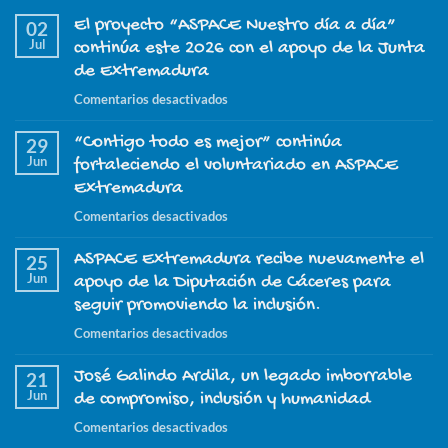
El proyecto “ASPACE Nuestro día a día”
02
Jul
continúa este 2026 con el apoyo de la Junta
de Extremadura
en
Comentarios desactivados
El
“Contigo todo es mejor” continúa
proyecto
29
Jun
“ASPACE
fortaleciendo el voluntariado en ASPACE
Nuestro
Extremadura
día
en
Comentarios desactivados
a
“Contigo
día”
ASPACE Extremadura recibe nuevamente el
todo
25
continúa
Jun
es
apoyo de la Diputación de Cáceres para
este
mejor”
seguir promoviendo la inclusión.
2026
continúa
con
en
Comentarios desactivados
fortaleciendo
el
ASPACE
el
apoyo
José Galindo Ardila, un legado imborrable
Extremadura
21
voluntariado
de
Jun
recibe
de compromiso, inclusión y humanidad
en
la
nuevamente
ASPACE
en
Comentarios desactivados
Junta
el
Extremadura
José