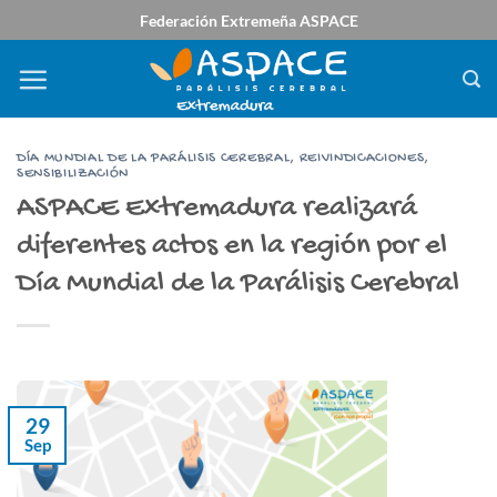
Saltar
Federación Extremeña ASPACE
al
contenido
DÍA MUNDIAL DE LA PARÁLISIS CEREBRAL
,
REIVINDICACIONES
,
SENSIBILIZACIÓN
ASPACE Extremadura realizará
diferentes actos en la región por el
Día Mundial de la Parálisis Cerebral
29
Sep