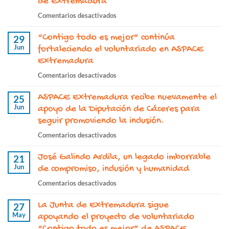
de Extremadura
en
Comentarios desactivados
El
“Contigo todo es mejor” continúa
proyecto
29
Jun
“ASPACE
fortaleciendo el voluntariado en ASPACE
Nuestro
Extremadura
día
en
Comentarios desactivados
a
“Contigo
día”
ASPACE Extremadura recibe nuevamente el
todo
25
continúa
Jun
es
apoyo de la Diputación de Cáceres para
este
mejor”
seguir promoviendo la inclusión.
2026
continúa
con
en
Comentarios desactivados
fortaleciendo
el
ASPACE
el
apoyo
José Galindo Ardila, un legado imborrable
Extremadura
21
voluntariado
de
Jun
recibe
de compromiso, inclusión y humanidad
en
la
nuevamente
ASPACE
en
Comentarios desactivados
Junta
el
Extremadura
José
de
apoyo
La Junta de Extremadura sigue
Galindo
27
Extremadura
de
May
Ardila,
apoyando el proyecto de voluntariado
la
un
“Contigo todo es mejor” de ASPACE