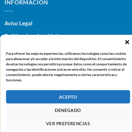
INFORMACIÓN
Aviso Legal
Política de privacidad
Política de cookies (UE)
Para ofrecer las mejores experiencias, utilizamos tecnologías como las cookies
para almacenar y/o acceder a la información del dispositivo. El consentimiento
de estas tecnologías nos permitirá procesar datos como el comportamiento de
Copyright 2026 ©
Federación Exremeña ASPACE
navegación o las identificaciones únicas en este sitio. No consentir o retirar el
consentimiento, puede afectar negativamente a ciertas características y
funciones.
ACEPTO
DENEGADO
VER PREFERENCIAS