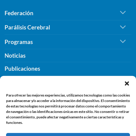
legado
de
imborrable
Federación
Cáceres
de
para
compromiso,
seguir
Parálisis Cerebral
inclusión
promoviendo
y
la
Programas
humanidad
inclusión.
Noticias
Publicaciones
¿Qué PUEDES HACER TU?
Contacto
Para ofrecer las mejores experiencias, utilizamos tecnologías como las cookies
para almacenar y/o acceder a la información del dispositivo. El consentimiento
de estas tecnologías nos permitirá procesar datos como el comportamiento
de navegación o las identificaciones únicas en este sitio. No consentir o retirar
INFORMACIÓN
el consentimiento, puede afectar negativamente a ciertas características y
funciones.