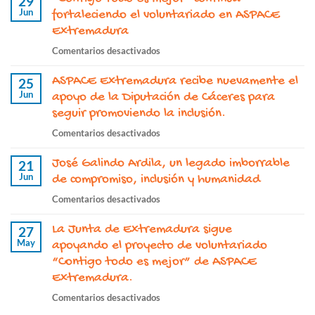
29
Jun
“ASPACE
fortaleciendo el voluntariado en ASPACE
Nuestro
Extremadura
día
en
Comentarios desactivados
a
“Contigo
día”
ASPACE Extremadura recibe nuevamente el
todo
25
continúa
Jun
es
apoyo de la Diputación de Cáceres para
este
mejor”
seguir promoviendo la inclusión.
2026
continúa
con
en
Comentarios desactivados
fortaleciendo
el
ASPACE
el
apoyo
José Galindo Ardila, un legado imborrable
Extremadura
21
voluntariado
de
Jun
recibe
de compromiso, inclusión y humanidad
en
la
nuevamente
ASPACE
en
Comentarios desactivados
Junta
el
Extremadura
José
de
apoyo
La Junta de Extremadura sigue
Galindo
27
Extremadura
de
May
Ardila,
apoyando el proyecto de voluntariado
la
un
“Contigo todo es mejor” de ASPACE
Diputación
legado
Extremadura.
de
imborrable
Cáceres
en
Comentarios desactivados
de
para
La