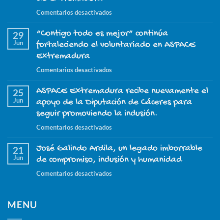
en
Comentarios desactivados
El
“Contigo todo es mejor” continúa
proyecto
29
Jun
“ASPACE
fortaleciendo el voluntariado en ASPACE
Nuestro
Extremadura
día
en
Comentarios desactivados
a
“Contigo
día”
ASPACE Extremadura recibe nuevamente el
todo
25
continúa
Jun
es
apoyo de la Diputación de Cáceres para
este
mejor”
seguir promoviendo la inclusión.
2026
continúa
con
en
Comentarios desactivados
fortaleciendo
el
ASPACE
el
apoyo
José Galindo Ardila, un legado imborrable
Extremadura
21
voluntariado
de
Jun
recibe
de compromiso, inclusión y humanidad
en
la
nuevamente
ASPACE
en
Comentarios desactivados
Junta
el
Extremadura
José
de
apoyo
Galindo
Extremadura
de
MENU
Ardila,
la
un
Diputación