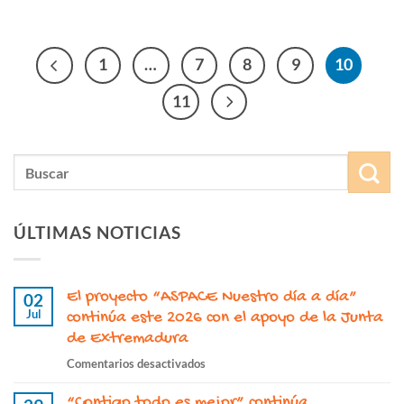
1
…
7
8
9
10
11
ÚLTIMAS NOTICIAS
El proyecto “ASPACE Nuestro día a día”
02
Jul
continúa este 2026 con el apoyo de la Junta
de Extremadura
en
Comentarios desactivados
El
“Contigo todo es mejor” continúa
proyecto