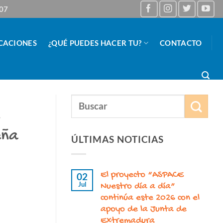
 07
CACIONES
¿QUÉ PUEDES HACER TU?
CONTACTO
n
eña
ÚLTIMAS NOTICIAS
El proyecto “ASPACE
02
Jul
Nuestro día a día”
continúa este 2026 con el
apoyo de la Junta de
Extremadura