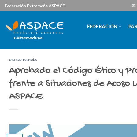
Saltar
Federación Extremeña ASPACE
al
contenido
FEDERACIÓN
PAR
SIN CATEGORÍA
Aprobado el Código Ético y Pr
frente a Situaciones de Acoso
ASPACE