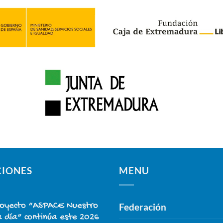
CIONES
MENU
royecto “ASPACE Nuestro
Federación
a día” continúa este 2026