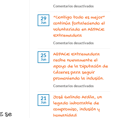
en
Comentarios desactivados
El
“Contigo todo es mejor”
proyecto
29
Jun
“ASPACE
continúa fortaleciendo el
Nuestro
voluntariado en ASPACE
día
Extremadura
a
en
Comentarios desactivados
día”
“Contigo
continúa
ASPACE Extremadura
todo
25
este
Jun
es
recibe nuevamente el
2026
mejor”
apoyo de la Diputación de
con
continúa
Cáceres para seguir
el
fortaleciendo
promoviendo la inclusión.
apoyo
el
de
en
Comentarios desactivados
voluntariado
la
ASPACE
en
Junta
José Galindo Ardila, un
Extremadura
21
ASPACE
de
Jun
recibe
legado imborrable de
Extremadura
Extremadura
nuevamente
compromiso, inclusión y
E se
el
humanidad