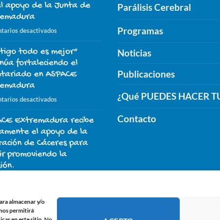
el apoyo de la Junta de
Parálisis Cerebral
remadura
Programas
en
tarios desactivados
El
tigo todo es mejor”
proyecto
Noticias
“ASPACE
inúa fortaleciendo el
Nuestro
Publicaciones
ntariado en ASPACE
día
remadura
a
¿Qué PUEDES HACER T
en
tarios desactivados
día”
“Contigo
continúa
Contacto
CE Extremadura recibe
todo
este
es
amente el apoyo de la
2026
mejor”
tación de Cáceres para
con
continúa
ir promoviendo la
el
fortaleciendo
sión.
apoyo
el
de
en
tarios desactivados
voluntariado
la
ASPACE
en
Junta
 Galindo Ardila, un legado
Extremadura
para almacenar y/o
ASPACE
de
recibe
rrable de compromiso,
 nos permitirá
Extremadura
Extremadura
cas en este sitio. No