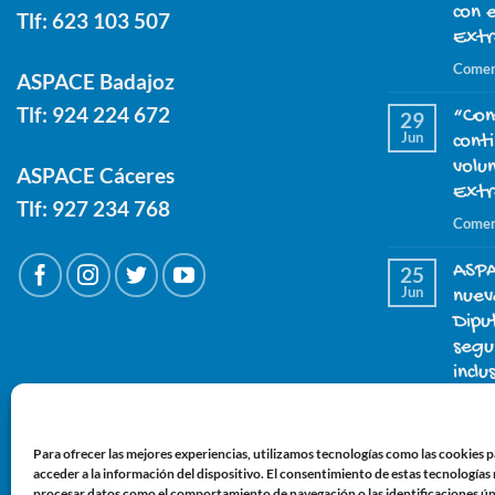
con 
Tlf:
623 103 507
Ext
Comen
ASPACE Badajoz
Tlf:
924 224 672
“Con
29
Jun
cont
volu
ASPACE Cáceres
Ext
Tlf:
927 234 768
Comen
ASPA
25
Jun
nuev
Dipu
segu
inclu
Comen
José
21
Para ofrecer las mejores experiencias, utilizamos tecnologías como las cookies 
Jun
imbo
acceder a la información del dispositivo. El consentimiento de estas tecnologías
procesar datos como el comportamiento de navegación o las identificaciones úni