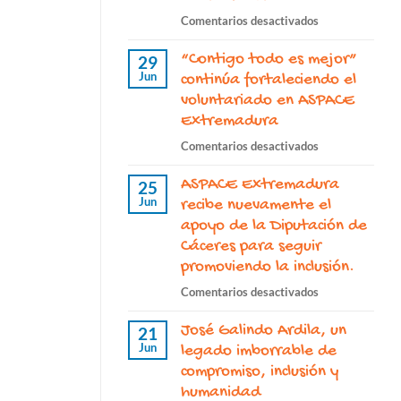
en
Comentarios desactivados
El
“Contigo todo es mejor”
proyecto
29
Jun
“ASPACE
continúa fortaleciendo el
Nuestro
voluntariado en ASPACE
día
Extremadura
a
en
Comentarios desactivados
día”
“Contigo
continúa
ASPACE Extremadura
todo
25
este
Jun
es
recibe nuevamente el
2026
mejor”
apoyo de la Diputación de
con
continúa
Cáceres para seguir
el
fortaleciendo
promoviendo la inclusión.
apoyo
el
de
en
Comentarios desactivados
voluntariado
la
ASPACE
en
Junta
José Galindo Ardila, un
Extremadura
21
ASPACE
de
Jun
recibe
legado imborrable de
Extremadura
Extremadura
nuevamente
compromiso, inclusión y
el
humanidad