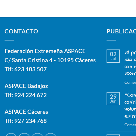
CONTACTO
PUBLICA
Federación Extremeña ASPACE
El p
02
Jul
C/ Santa Cristina 4 - 10195 Cáceres
día 
con 
Tlf:
623 103 507
Ext
Comen
ASPACE Badajoz
Tlf:
924 224 672
“Con
29
Jun
cont
volu
ASPACE Cáceres
Ext
Tlf:
927 234 768
Comen