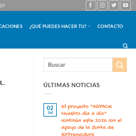
 07
CACIONES
¿QUÉ PUEDES HACER TU?
CONTACTO
a.
ÚLTIMAS NOTICIAS
El proyecto “ASPACE
02
Jul
Nuestro día a día”
continúa este 2026 con el
apoyo de la Junta de
Extremadura