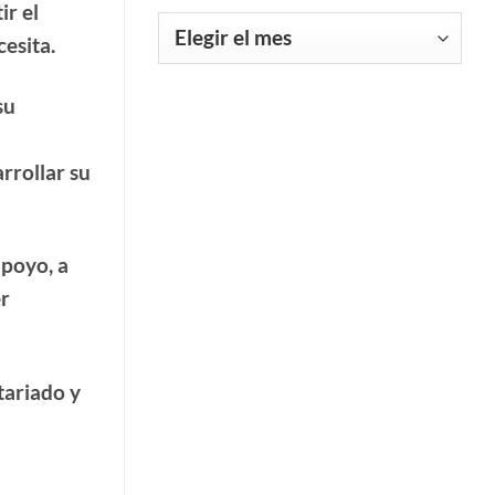
ir el
mejor”
Archivos
de
cesita.
ASPACE
Extremadura.
su
rrollar su
apoyo, a
r
tariado y