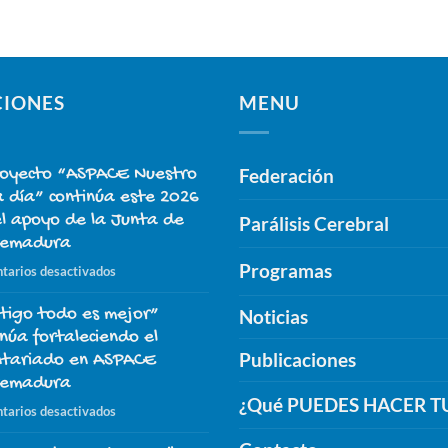
CIONES
MENU
royecto “ASPACE Nuestro
Federación
a día” continúa este 2026
el apoyo de la Junta de
Parálisis Cerebral
remadura
Programas
en
tarios desactivados
El
tigo todo es mejor”
proyecto
Noticias
“ASPACE
inúa fortaleciendo el
Nuestro
Publicaciones
ntariado en ASPACE
día
remadura
a
¿Qué PUEDES HACER T
en
tarios desactivados
día”
“Contigo
continúa