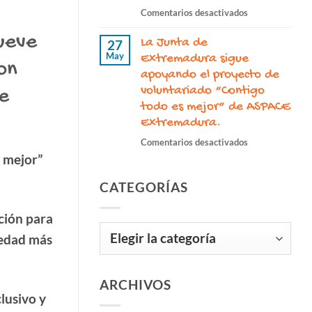
apoyo
en
Comentarios desactivados
de
José
la
mueve
La Junta de
Galindo
27
Diputación
May
Ardila,
Extremadura sigue
de
con
un
apoyando el proyecto de
Cáceres
legado
voluntariado “Contigo
de
para
imborrable
todo es mejor” de ASPACE
seguir
de
promoviendo
Extremadura.
compromiso,
la
en
Comentarios desactivados
inclusión
inclusión.
La
 mejor”
y
Junta
humanidad
CATEGORÍAS
de
Extremadura si
apoyando el
ción para
Categorías
proyecto
iedad más
de
voluntariado
“Contigo
ARCHIVOS
todo
lusivo y
es