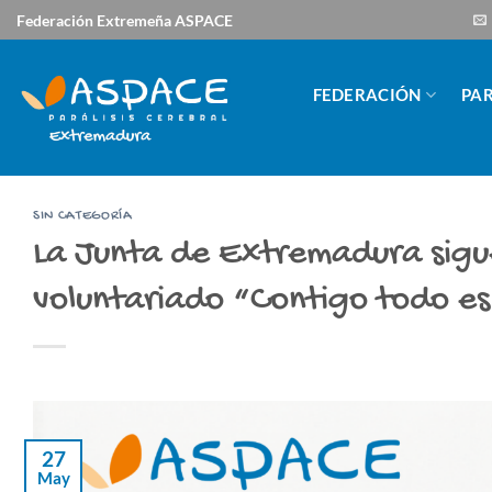
Saltar
Federación Extremeña ASPACE
al
contenido
FEDERACIÓN
PAR
SIN CATEGORÍA
La Junta de Extremadura sigu
voluntariado “Contigo todo 
27
May