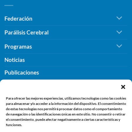
un
Diputación
legado
de
imborrable
Federación
Cáceres
de
para
compromiso,
seguir
Parálisis Cerebral
inclusión
promoviendo
y
la
Programas
humanidad
inclusión.
Noticias
Publicaciones
¿Qué PUEDES HACER TU?
Contacto
Para ofrecer las mejores experiencias, utilizamos tecnologías como las cookies
para almacenar y/o acceder a la información del dispositivo. El consentimiento
de estas tecnologías nos permitirá procesar datos como el comportamiento
de navegación o las identificaciones únicas en este sitio. No consentir o retirar
INFORMACIÓN
el consentimiento, puede afectar negativamente a ciertas características y
funciones.