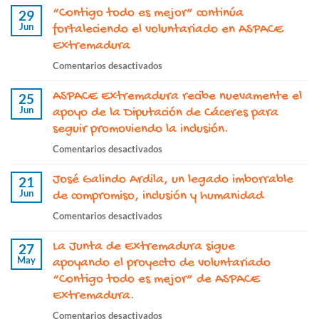
“Contigo todo es mejor” continúa
proyecto
29
Jun
“ASPACE
fortaleciendo el voluntariado en ASPACE
Nuestro
Extremadura
día
en
Comentarios desactivados
a
“Contigo
día”
ASPACE Extremadura recibe nuevamente el
todo
25
continúa
Jun
es
apoyo de la Diputación de Cáceres para
este
mejor”
seguir promoviendo la inclusión.
2026
continúa
con
en
Comentarios desactivados
fortaleciendo
el
ASPACE
el
apoyo
José Galindo Ardila, un legado imborrable
Extremadura
21
voluntariado
de
Jun
recibe
de compromiso, inclusión y humanidad
en
la
nuevamente
ASPACE
en
Comentarios desactivados
Junta
el
Extremadura
José
de
apoyo
La Junta de Extremadura sigue
Galindo
27
Extremadura
de
May
Ardila,
apoyando el proyecto de voluntariado
la
un
“Contigo todo es mejor” de ASPACE
Diputación
legado
Extremadura.
de
imborrable
Cáceres
en
Comentarios desactivados