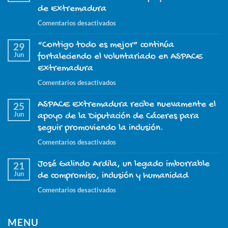
de Extremadura
en
Comentarios desactivados
El
“Contigo todo es mejor” continúa
proyecto
29
Jun
“ASPACE
fortaleciendo el voluntariado en ASPACE
Nuestro
Extremadura
día
en
Comentarios desactivados
a
“Contigo
día”
ASPACE Extremadura recibe nuevamente el
todo
25
continúa
Jun
es
apoyo de la Diputación de Cáceres para
este
mejor”
seguir promoviendo la inclusión.
2026
continúa
con
en
Comentarios desactivados
fortaleciendo
el
ASPACE
el
apoyo
José Galindo Ardila, un legado imborrable
Extremadura
21
voluntariado
de
Jun
recibe
de compromiso, inclusión y humanidad
en
la
nuevamente
ASPACE
en
Comentarios desactivados
Junta
el
Extremadura
José
de
apoyo
Galindo
Extremadura
de
MENU
Ardila,
la