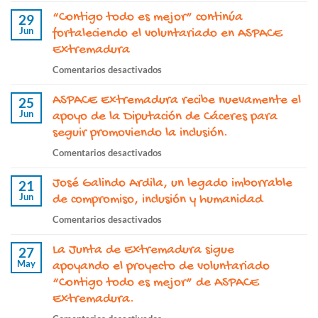
El
“Contigo todo es mejor” continúa
proyecto
29
Jun
“ASPACE
fortaleciendo el voluntariado en ASPACE
Nuestro
Extremadura
día
en
Comentarios desactivados
a
“Contigo
día”
ASPACE Extremadura recibe nuevamente el
todo
25
continúa
Jun
es
apoyo de la Diputación de Cáceres para
este
mejor”
seguir promoviendo la inclusión.
2026
continúa
con
en
Comentarios desactivados
fortaleciendo
el
ASPACE
el
apoyo
José Galindo Ardila, un legado imborrable
Extremadura
21
voluntariado
de
Jun
recibe
de compromiso, inclusión y humanidad
en
la
nuevamente
ASPACE
en
Comentarios desactivados
Junta
el
Extremadura
José
de
apoyo
La Junta de Extremadura sigue
Galindo
27
Extremadura
de
May
Ardila,
apoyando el proyecto de voluntariado
la
un
“Contigo todo es mejor” de ASPACE
Diputación
legado
Extremadura.
de
imborrable
Cáceres