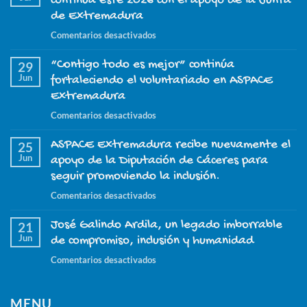
continúa este 2026 con el apoyo de la Junta
de Extremadura
en
Comentarios desactivados
El
“Contigo todo es mejor” continúa
proyecto
29
Jun
“ASPACE
fortaleciendo el voluntariado en ASPACE
Nuestro
Extremadura
día
en
Comentarios desactivados
a
“Contigo
día”
ASPACE Extremadura recibe nuevamente el
todo
25
continúa
Jun
es
apoyo de la Diputación de Cáceres para
este
mejor”
seguir promoviendo la inclusión.
2026
continúa
con
en
Comentarios desactivados
fortaleciendo
el
ASPACE
el
apoyo
José Galindo Ardila, un legado imborrable
Extremadura
21
voluntariado
de
Jun
recibe
de compromiso, inclusión y humanidad
en
la
nuevamente
ASPACE
en
Comentarios desactivados
Junta
el
Extremadura
José
de
apoyo
Galindo
Extremadura
de
MENU
Ardila,