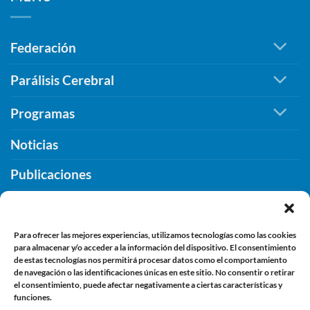
la
un
Diputación
legado
de
imborrable
Federación
Cáceres
de
para
compromiso,
seguir
Parálisis Cerebral
inclusión
promoviendo
y
la
Programas
humanidad
inclusión.
Noticias
Publicaciones
¿Qué PUEDES HACER TU?
Contacto
Para ofrecer las mejores experiencias, utilizamos tecnologías como las cookies
para almacenar y/o acceder a la información del dispositivo. El consentimiento
de estas tecnologías nos permitirá procesar datos como el comportamiento
de navegación o las identificaciones únicas en este sitio. No consentir o retirar
INFORMACIÓN
el consentimiento, puede afectar negativamente a ciertas características y
funciones.