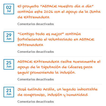
El proyecto “ASPACE Nuestro día a día”
02
Jul
continúa este 2026 con el apoyo de la Junta
de Extremadura
en
Comentarios desactivados
El
“Contigo todo es mejor” continúa
proyecto
29
Jun
“ASPACE
fortaleciendo el voluntariado en ASPACE
Nuestro
Extremadura
día
en
Comentarios desactivados
a
“Contigo
día”
ASPACE Extremadura recibe nuevamente el
todo
25
continúa
Jun
es
apoyo de la Diputación de Cáceres para
este
mejor”
seguir promoviendo la inclusión.
2026
continúa
con
en
Comentarios desactivados
fortaleciendo
el
ASPACE
el
apoyo
José Galindo Ardila, un legado imborrable
Extremadura
21
voluntariado
de
Jun
recibe
de compromiso, inclusión y humanidad
en
la
nuevamente
ASPACE
en
Comentarios desactivados
Junta
el
Extremadura