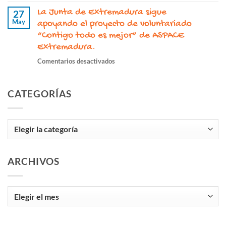
José
de
apoyo
La Junta de Extremadura sigue
Galindo
27
Extremadura
de
May
Ardila,
apoyando el proyecto de voluntariado
la
un
“Contigo todo es mejor” de ASPACE
Diputación
legado
Extremadura.
de
imborrable
Cáceres
en
Comentarios desactivados
de
para
La
compromiso,
seguir
Junta
inclusión
promoviendo
CATEGORÍAS
de
y
la
Extremadura sigue
humanidad
inclusión.
apoyando el
Categorías
proyecto
de
voluntariado
“Contigo
ARCHIVOS
todo
es
mejor”
Archivos
de
ASPACE
Extremadura.