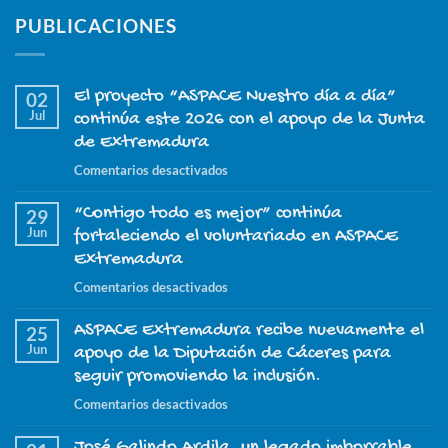
PUBLICACIONES
El proyecto “ASPACE Nuestro día a día”
02
Jul
continúa este 2026 con el apoyo de la Junta
de Extremadura
en
Comentarios desactivados
El
“Contigo todo es mejor” continúa
proyecto
29
Jun
“ASPACE
fortaleciendo el voluntariado en ASPACE
Nuestro
Extremadura
día
en
Comentarios desactivados
a
“Contigo
día”
ASPACE Extremadura recibe nuevamente el
todo
25
continúa
Jun
es
apoyo de la Diputación de Cáceres para
este
mejor”
seguir promoviendo la inclusión.
2026
continúa
con
en
Comentarios desactivados
fortaleciendo
el
ASPACE
el
apoyo
José Galindo Ardila, un legado imborrable
Extremadura