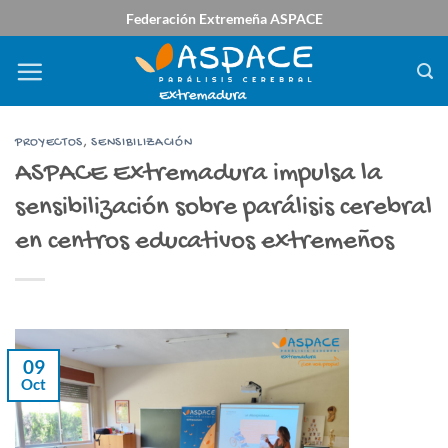
Saltar
Federación Extremeña ASPACE
al
contenido
PROYECTOS
,
SENSIBILIZACIÓN
ASPACE Extremadura impulsa la
sensibilización sobre parálisis cerebral
en centros educativos extremeños
09
Oct