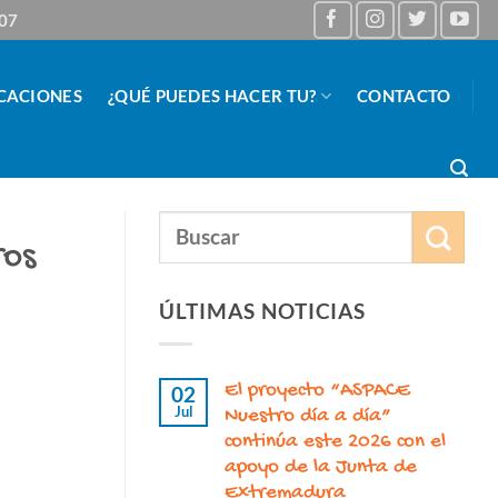
 07
CACIONES
¿QUÉ PUEDES HACER TU?
CONTACTO
ros
ÚLTIMAS NOTICIAS
El proyecto “ASPACE
02
Jul
Nuestro día a día”
continúa este 2026 con el
apoyo de la Junta de
Extremadura