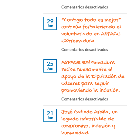
en
Comentarios desactivados
El
“Contigo todo es mejor”
proyecto
29
Jun
“ASPACE
continúa fortaleciendo el
Nuestro
voluntariado en ASPACE
día
Extremadura
a
en
Comentarios desactivados
día”
“Contigo
continúa
ASPACE Extremadura
todo
25
este
Jun
es
recibe nuevamente el
2026
mejor”
apoyo de la Diputación de
con
continúa
Cáceres para seguir
el
fortaleciendo
promoviendo la inclusión.
apoyo
el
de
en
Comentarios desactivados
voluntariado
la
ASPACE
en
Junta
José Galindo Ardila, un
Extremadura
21
ASPACE
de
Jun
recibe
legado imborrable de
Extremadura
Extremadura
nuevamente
compromiso, inclusión y
el
humanidad