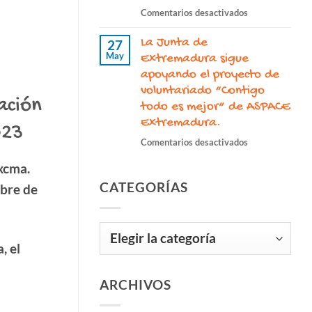
apoyo
en
Comentarios desactivados
de
José
la
La Junta de
Galindo
27
Diputación
May
Ardila,
Extremadura sigue
de
un
apoyando el proyecto de
Cáceres
legado
voluntariado “Contigo
para
ación
imborrable
todo es mejor” de ASPACE
seguir
de
promoviendo
Extremadura.
023
compromiso,
la
en
Comentarios desactivados
inclusión
inclusión.
La
y
xcma.
Junta
humanidad
CATEGORÍAS
de
mbre de
Extremadura si
apoyando el
Categorías
proyecto
de
, el
voluntariado
“Contigo
ARCHIVOS
todo
es