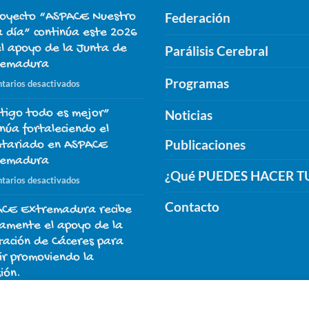
royecto “ASPACE Nuestro
Federación
a día” continúa este 2026
el apoyo de la Junta de
Parálisis Cerebral
remadura
Programas
en
tarios desactivados
El
tigo todo es mejor”
proyecto
Noticias
“ASPACE
inúa fortaleciendo el
Nuestro
Publicaciones
ntariado en ASPACE
día
remadura
a
¿Qué PUEDES HACER T
en
tarios desactivados
día”
“Contigo
continúa
Contacto
CE Extremadura recibe
todo
este
es
amente el apoyo de la
2026
mejor”
tación de Cáceres para
con
continúa
ir promoviendo la
el
fortaleciendo
sión.
apoyo
el
de
en
tarios desactivados
voluntariado
la
ASPACE