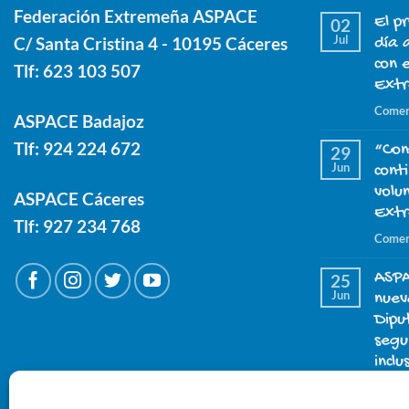
Federación Extremeña ASPACE
El p
02
Jul
C/ Santa Cristina 4 - 10195 Cáceres
día 
con 
Tlf:
623 103 507
Ext
Comen
ASPACE Badajoz
Tlf:
924 224 672
“Con
29
Jun
cont
volu
ASPACE Cáceres
Ext
Tlf:
927 234 768
Comen
ASPA
25
Jun
nuev
Dipu
segu
inclu
Comen