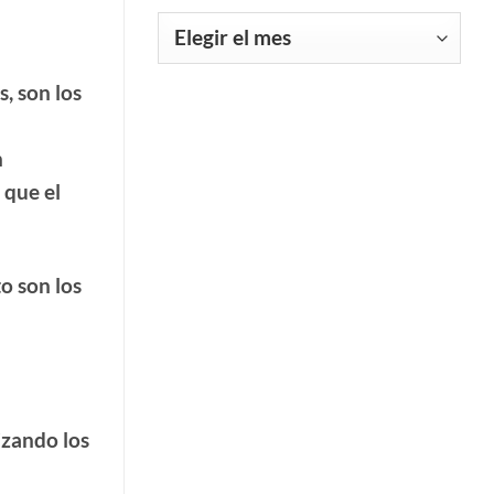
mejor”
Archivos
de
ASPACE
Extremadura.
, son los
n
 que el
o son los
izando los