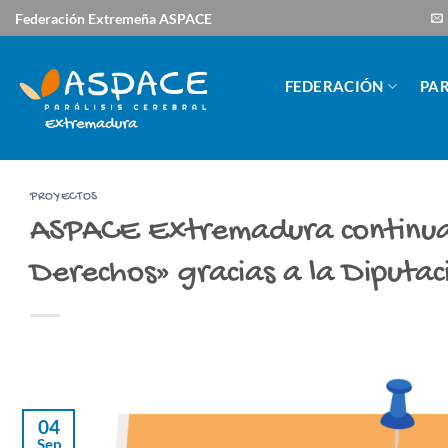
Saltar
Federación Extremeña ASPACE
al
contenido
FEDERACIÓN
PAR
PROYECTOS
ASPACE Extremadura continua
Derechos» gracias a la Diputac
04
Sep