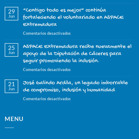
El
“Contigo todo es mejor” continúa
proyecto
29
Jun
“ASPACE
fortaleciendo el voluntariado en ASPACE
Nuestro
Extremadura
día
en
Comentarios desactivados
a
“Contigo
día”
ASPACE Extremadura recibe nuevamente el
todo
25
continúa
Jun
es
apoyo de la Diputación de Cáceres para
este
mejor”
seguir promoviendo la inclusión.
2026
continúa
con
en
Comentarios desactivados
fortaleciendo
el
ASPACE
el
apoyo
José Galindo Ardila, un legado imborrable
Extremadura
21
voluntariado
de
Jun
recibe
de compromiso, inclusión y humanidad
en
la
nuevamente
ASPACE
en
Comentarios desactivados
Junta
el
Extremadura
José
de
apoyo
Galindo
Extremadura
de
MENU
Ardila,
la
un
Diputación
legado
de
imborrable