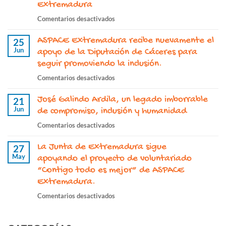
Nuestro
Extremadura
día
en
Comentarios desactivados
a
“Contigo
día”
ASPACE Extremadura recibe nuevamente el
todo
25
continúa
Jun
es
apoyo de la Diputación de Cáceres para
este
mejor”
seguir promoviendo la inclusión.
2026
continúa
con
en
Comentarios desactivados
fortaleciendo
el
ASPACE
el
apoyo
José Galindo Ardila, un legado imborrable
Extremadura
21
voluntariado
de
Jun
recibe
de compromiso, inclusión y humanidad
en
la
nuevamente
ASPACE
en
Comentarios desactivados
Junta
el
Extremadura
José
de
apoyo
La Junta de Extremadura sigue
Galindo
27
Extremadura
de
May
Ardila,
apoyando el proyecto de voluntariado
la
un
“Contigo todo es mejor” de ASPACE
Diputación
legado
Extremadura.
de
imborrable
Cáceres
en
Comentarios desactivados
de
para
La
compromiso,
seguir
Junta
inclusión
promoviendo