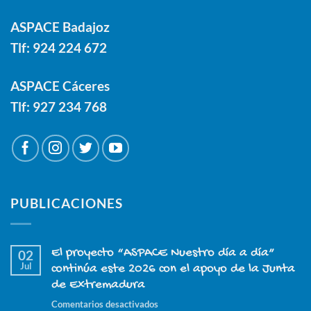
ASPACE Badajoz
Tlf:
924 224 672
ASPACE Cáceres
Tlf:
927 234 768
PUBLICACIONES
El proyecto “ASPACE Nuestro día a día”
02
Jul
continúa este 2026 con el apoyo de la Junta
de Extremadura
en
Comentarios desactivados