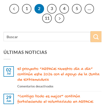
1
2
3
4
5
…
11
ÚLTIMAS NOTICIAS
El proyecto “ASPACE Nuestro día a día”
02
Jul
continúa este 2026 con el apoyo de la Junta
de Extremadura
en
Comentarios desactivados
El
“Contigo todo es mejor” continúa
proyecto
29
Jun
“ASPACE
fortaleciendo el voluntariado en ASPACE