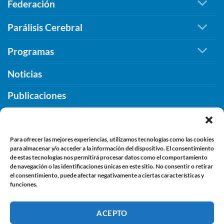
Federación
Cáceres
de
para
compromiso,
seguir
Parálisis Cerebral
inclusión
promoviendo
y
la
Programas
humanidad
inclusión.
Noticias
Publicaciones
¿Qué PUEDES HACER TU?
Contacto
Para ofrecer las mejores experiencias, utilizamos tecnologías como las cookies
para almacenar y/o acceder a la información del dispositivo. El consentimiento
de estas tecnologías nos permitirá procesar datos como el comportamiento
de navegación o las identificaciones únicas en este sitio. No consentir o retirar
INFORMACIÓN
el consentimiento, puede afectar negativamente a ciertas características y
funciones.
Aviso Legal
ACEPTO