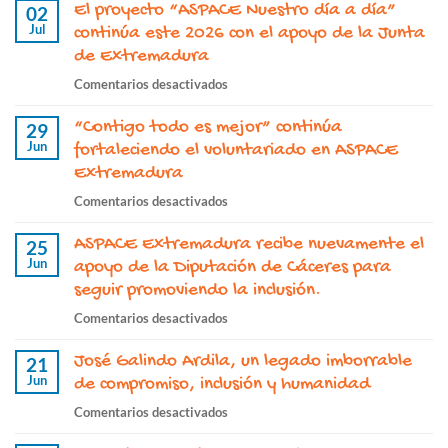
El proyecto “ASPACE Nuestro día a día”
02
Jul
continúa este 2026 con el apoyo de la Junta
de Extremadura
en
Comentarios desactivados
El
“Contigo todo es mejor” continúa
proyecto
29
Jun
“ASPACE
fortaleciendo el voluntariado en ASPACE
Nuestro
Extremadura
día
en
Comentarios desactivados
a
“Contigo
día”
ASPACE Extremadura recibe nuevamente el
todo
25
continúa
Jun
es
apoyo de la Diputación de Cáceres para
este
mejor”
seguir promoviendo la inclusión.
2026
continúa
con
en
Comentarios desactivados
fortaleciendo
el
ASPACE
el
apoyo
José Galindo Ardila, un legado imborrable
Extremadura
21
voluntariado
de
Jun
recibe
de compromiso, inclusión y humanidad
en
la
nuevamente
ASPACE
en
Comentarios desactivados
Junta
el
Extremadura
José
de
apoyo