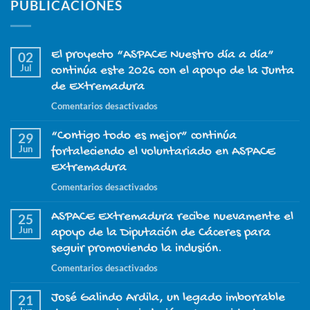
PUBLICACIONES
El proyecto “ASPACE Nuestro día a día”
02
Jul
continúa este 2026 con el apoyo de la Junta
de Extremadura
en
Comentarios desactivados
El
“Contigo todo es mejor” continúa
proyecto
29
Jun
“ASPACE
fortaleciendo el voluntariado en ASPACE
Nuestro
Extremadura
día
en
Comentarios desactivados
a
“Contigo
día”
ASPACE Extremadura recibe nuevamente el
todo
25
continúa
Jun
es
apoyo de la Diputación de Cáceres para
este
mejor”
seguir promoviendo la inclusión.
2026
continúa
con
en
Comentarios desactivados
fortaleciendo
el
ASPACE
el
apoyo
José Galindo Ardila, un legado imborrable
Extremadura
21
voluntariado
de