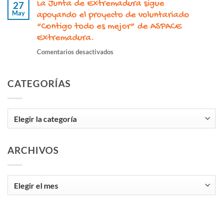
La Junta de Extremadura sigue
Galindo
27
Extremadura
de
May
Ardila,
apoyando el proyecto de voluntariado
la
un
“Contigo todo es mejor” de ASPACE
Diputación
legado
Extremadura.
de
imborrable
Cáceres
en
Comentarios desactivados
de
para
La
compromiso,
seguir
Junta
inclusión
promoviendo
CATEGORÍAS
de
y
la
Extremadura sigue
humanidad
inclusión.
apoyando el
Categorías
proyecto
de
voluntariado
“Contigo
ARCHIVOS
todo
es
mejor”
Archivos
de
ASPACE
Extremadura.