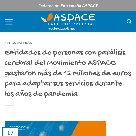
Saltar
Federación Extremeña ASPACE
al
contenido
SIN CATEGORÍA
Entidades de personas con parálisis
cerebral del Movimiento ASPACE
gastaron más de 12 millones de euros
para adaptar sus servicios durante
los años de pandemia
17